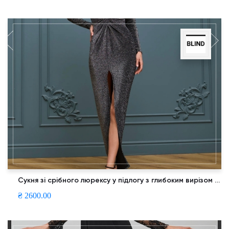
Сукня зі срібного люрексу у підлогу з глибоким вирізом та драпіруванням на талії
₴ 2600.00