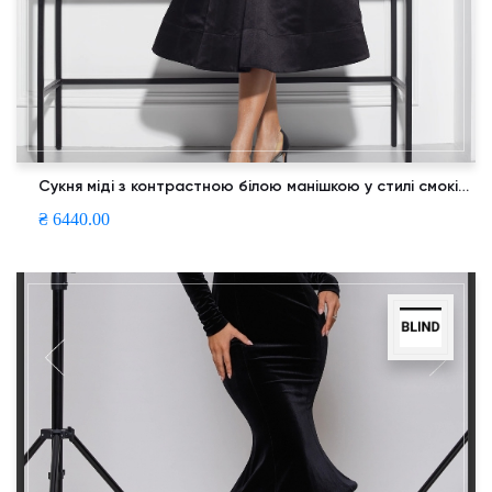
Сукня міді з контрастною білою манішкою у стилі смокінг та з пишною спідницею
₴ 6440.00