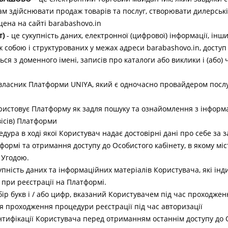
ам здійснювати продаж товарів та послуг, створювати дилерськ
на на сайті barabashovo.in
т)
- це сукупність даних, електронної (цифрової) інформації, інших
ж собою і структурованих у межах адреси barabashovo.in, доступ
ся з доменного імені, записів про каталоги або виклики і (або) 
власник Платформи UNIYA, який є одночасно провайдером послуг
ористовує Платформу як задля пошуку та ознайомлення з інформа
ісів) Платформи
дура в ході якої Користувач надає достовірні дані про себе за
ормі та отримання доступу до Особистого кабінету, в якому міс
 Угодою.
пність даних та інформаційних матеріалів Користувача, які інд
при реєстрації на Платформі.
бір букв і / або цифр, вказаний Користувачем під час проходже
я проходження процедури реєстрації під час авторизації
нтифікації Користувача перед отриманням останнім доступу до О