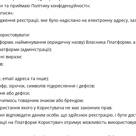
ден та приймаю Політику конфіденційності»;
атися»;
дження реєстрації, яке було надіслано на електронну адресу, 
икористовувати:
тформи, найменування (юридичну назву) Власника Платформи, а 
атформи (адміністрації);
рні вирази;
в;
, email адреса та інше);
ифр, зірочок, символів підкреслення і дефісів;
ня або дефіси;
з чиїмось товарним знаком або брендом;
ористання якого у Користувача не має законних прав.
инні відповідати даним особи, що здійснює реєстрацію, і бути до
рації на Платформі Користувач отримує можливість використовув