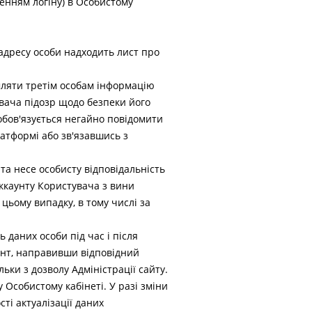
ченням логіну) в Особистому
 адресу особи надходить лист про
мляти третім особам інформацію
увача підозр щодо безпеки його
обов'язується негайно повідомити
атформі або зв'язавшись з
та несе особисту відповідальність
Аккаунту Користувача з вини
 цьому випадку, в тому числі за
 даних особи під час і після
унт, направивши відповідний
ки з дозволу Адміністрації сайту.
 Особистому кабінеті. У разі зміни
ті актуалізації даних