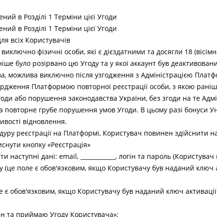
ений в Розділі 1 Терміни цієї Угоди
ений в Розділі 1 Терміни цієї Угоди
для всіх Користувачів
виключно фізичні особи, які є дієздатними та досягли 18 (вісімн
аніше було розірвано цю Угоду та у якої аккаунт був деактивова
а, можлива виключно після узгодження з Адміністрацією Платф
вердження Платформою повторної реєстрації особи, з якою раніш
ди або порушення законодавства України, без згоди на те Адмін
а повторне грубе порушення умов Угоди. В цьому разі бонуси Унії
вості відновлення.
дуру реєстрації на Платформі, Користувач повинен здійснити нас
тиснути кнопку «Реєстрація»
ти наступні дані: email, ____________, логін та пароль (Користув
ну (це поле є обов'язковим, якщо Користувачу був наданий ключ
е є обов'язковим, якщо Користувачу був наданий ключ активац
ден та приймаю Угоду Користувача»;