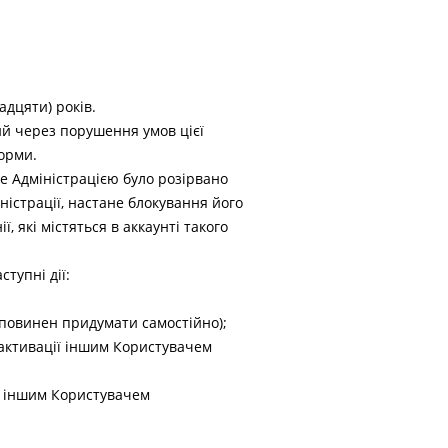
адцяти) років.
ний через порушення умов цієї
орми.
е Адміністрацією було розірвано
істрації, настане блокування його
, які містяться в аккаунті такого
тупні дії:
ач повинен придумати самостійно);
 активації іншим Користувачем
ії іншим Користувачем