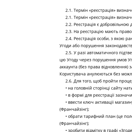
2.1. Термін «реєстрація» визнач
2.1. Термін «реєстрація» визнач
2.2. Реєстрація є добровільною 
2.3. На реєстрацію мають право 
2.4. Реєстрація особи, з якою р
Угоди або порушення законодавств
2.5. У разі автоматичного підт
цю Угоду через порушення умов Уго
аккаунта (без права відновлення) з
Користувача анулюються без можли
2.6. Для того, щоб пройти проце
• на головній сторінці сайту на
• в формі для реєстрації зазначи
• ввести ключ активації магази
(Франчайзінг);
• обрати тарифний план (це пол
(Франчайзінг);
• зробити відмітку в графі «Зго