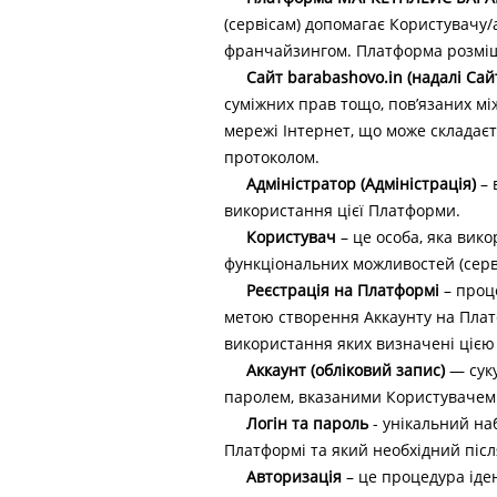
(сервісам) допомагає Користувачу/
франчайзингом. Платформа розміще
Сайт barabashovo.in (надалі Сай
суміжних прав тощо, пов’язаних мі
мережі Інтернет, що може складаєть
протоколом.
Адміністратор (Адміністрація)
– 
використання цієї Платформи.
Користувач
– це особа, яка вик
функціональних можливостей (серв
Реєстрація на Платформі
– проце
метою створення Аккаунту на Платф
використання яких визначені цією
Аккаунт (обліковий запис)
— суку
паролем, вказаними Користувачем 
Логін та пароль
- унікальний на
Платформі та який необхідний післ
Авторизація
– це процедура іде