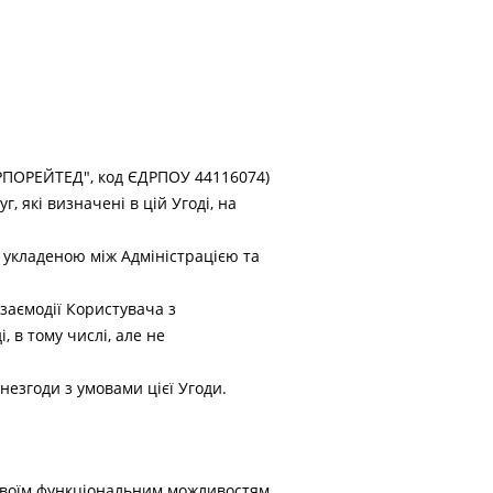
РПОРЕЙТЕД", код ЄДРПОУ 44116074)
 які визначені в цій Угоді, на
я укладеною між Адміністрацією та
заємодії Користувача з
 в тому числі, але не
незгоди з умовами цієї Угоди.
своїм функціональним можливостям