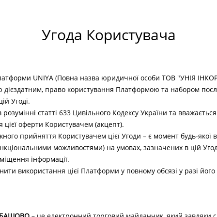
Угода Користувача
Платформи UNIYA (Повна назва юридичної особи ТОВ "УНIЯ IНКО
ю дієздатним, право користування Платформою та набором послуг,
ій Угоді.
 розумінні статті 633 Цивільного Кодексу України та вважаєтьс
 цієї оферти Користувачем (акцепт).
ного прийняття Користувачем цієї Угоди – є момент будь-якої в
кціональними можливостями) на умовах, зазначених в цій Угоді,
міщення інформації.
ити використання цієї Платформи у повному обсязі у разі його 
АБАШОВО
– це електронний торговий майданчик, який завдяки 