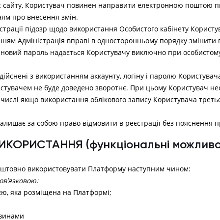
с сайту, Користувач повинен направити електронною поштою 
ням про внесення змін.
ністрації підозр щодо використання Особистого кабінету Корист
ям Адміністрація вправі в односторонньому порядку змінити 
 новий пароль надається Користувачу виключно при особистому 
, здійснені з використанням аккаунту, логіну і паролю Користув
тувачем не буде доведено зворотнє. При цьому Користувач несе
тому числі якщо використання облікового запису Користувача тре
залишає за собою право відмовити в реєстрації без пояснення 
ВИКОРИСТАННЯ (функціональні можливо
коштовно використовувати Платформу наступним чином:
ов’язковою:
єю, яка розміщена на Платформі;
овинами