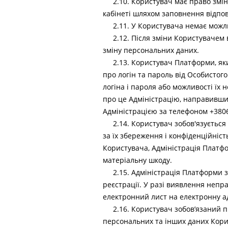
2.10. Користувач має право змін
кабінеті шляхом заповнення відпов
2.11. У Користувача немає можл
2.12. Після зміни Користувачем
зміну персональних даних.
2.13. Користувач Платформи, як
про логін та пароль від Особистог
логіна і пароля або можливості їх
про це Адміністрацію, направивши
Адміністрацією за телефоном +3806
2.14. Користувач зобов'язується
за їх збереження і конфіденційніст
Користувача, Адміністрація Платфор
матеріальну шкоду.
2.15. Адміністрація Платформи з
реєстрації. У разі виявлення неп
електронний лист на електронну ад
2.16. Користувач зобов’язаний п
персональних та інших даних Корис