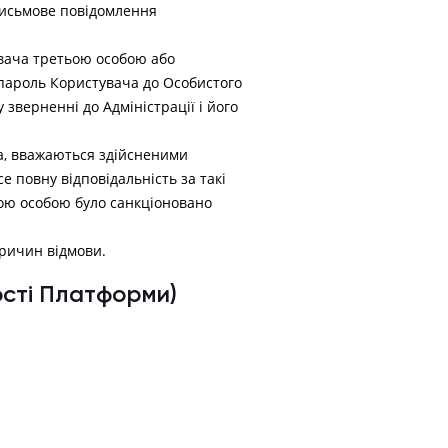
письмове повідомлення
увача третьою особою або
пароль Користувача до Особистого
зверненні до Адміністрації і його
ача, вважаються здійсненими
 повну відповідальність за такі
тьою особою було санкціоновано
причин відмови.
сті Платформи)