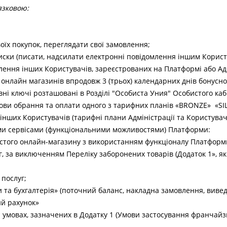
язковою:
оїх покупок, переглядати свої замовлення;
иски (писати, надсилати електронні повідомлення іншим Корис
лення інших Користувачів, зареєстрованих на Платформі або Адм
д онлайн магазинів впродовж 3 (трьох) календарних днів бонусно
ні ключі розташовані в Розділі "Особиста Уния" Особистого каб
умови обрання та оплати одного з тарифних планів «BRONZE» «S
 інших Користувачів (тарифні плани Адміністрації та Користувач
ими сервісами (функціональними можливостями) Платформи:
стого онлайн-магазину з використанням функціоналу Платформ
луг, за виключенням Переліку заборонених товарів (Додаток 1», я
 послуг;
 та бухгалтерія» (поточний баланс, накладна замовлення, виведе
ий рахунок»
 умовах, зазначених в Додатку 1 (Умови застосування франчайзин