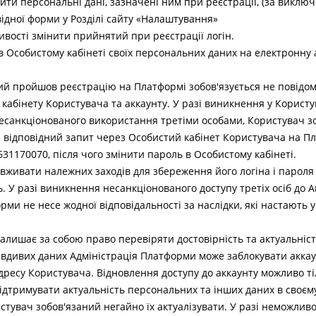
ити персональні дані, зазначені ним при реєстрації, (за виклю
ідної форми у Розділі сайту «Налаштування»
ивості змінити прийнятий при реєстрації логін.
 в Особистому кабінеті своїх персональних даних на електронну
ий пройшов реєстрацію на Платформі зобов'язується не повідо
о кабінету Користувача та аккаунту. У разі виникнення у Корист
 несанкціонованого використання третіми особами, Користувач з
 відповідний запит через Особистий кабінет Користувача на Пл
31170070, після чого змінити пароль в Особистому кабінеті.
 вживати належних заходів для збереження його логіна і пароля 
ь. У разі виникнення несанкціонованого доступу третіх осіб до 
ми не несе жодної відповідальності за наслідки, які настають у
алишає за собою право перевіряти достовірність та актуальність
равдивих даних Адміністрація Платформи може заблокувати акка
ресу Користувача. Відновлення доступу до аккаунту можливо тіль
ідтримувати актуальність персональних та інших даних в своєму
тувач зобов'язаний негайно їх актуалізувати. У разі неможливос