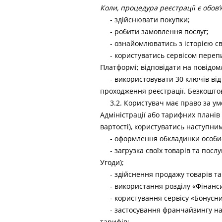
Коли, процедура реєстрації є обов’
- здійснювати покупки;
- робити замовлення послуг;
- ознайомлюватись з історією св
- користуватись сервісом переп
Платформі; відповідати на повідом
- використовувати 30 ключів ві
проходження реєстрації. Безкоштов
3.2. Користувач має право за 
Адміністрації або тарифних планів
вартості), користуватись наступн
- оформлення обкладинки особи
- загрузка своїх товарів та пос
Угоди);
- здійснення продажу товарів та
- використання розділу «Фінанси
- користування сервісу «Бонусн
- застосування франчайзингу на
тарифів;