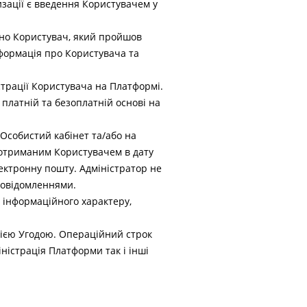
зації є введення Користувачем у
чно Користувач, який пройшов
нформація про Користувача та
трації Користувача на Платформі.
платній та безоплатній основі на
Особистий кабінет та/або на
 отриманим Користувачем в дату
ектронну пошту. Адміністратор не
 повідомленнями.
ли інформаційного характеру,
ією Угодою. Операційний строк
ністрація Платформи так і інші