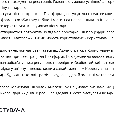
ого проходження реєстрації. Головною умовою успішної автори
гіну та паролю.
– сукупність сторінок на Платформі, доступ до якого має виклю
формі. В особистому кабінеті міститься персональна та інша і
використовувати на умовах цієї Угоди.
 створюється автоматично під час проходження процедури реєс
ивості Платформи, якими можуть користуватись Користувачі на 
домлення, яке направляється від Адміністратора Користувачу в 
увачем при реєстрації на Платформі. Повідомлення вважається
вач зобов'язується регулярно перевіряти Особистий кабінет, ел
наслідки у зв'язку з несвоєчасним ознайомленням Користувача з
и)
– будь-які текстові, графічні, аудіо-, відео- й змішані матеріа
асове користування онлайн-магазином на умовах, визначених ц
м) календарних днів. В ролі Орендодавця може виступати як Адмі
ИСТУВАЧА