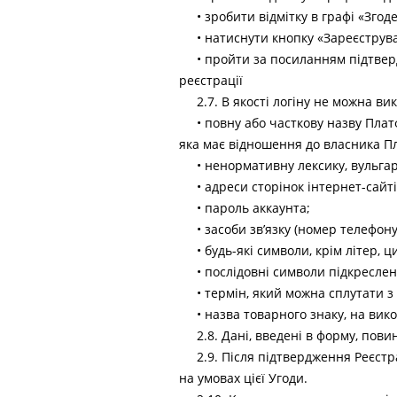
• зробити відмітку в графі «Зго
• натиснути кнопку «Зареєструв
• пройти за посиланням підтвер
реєстрації
2.7. В якості логіну не можна в
• повну або часткову назву Пла
яка має відношення до власника Пл
• ненормативну лексику, вульга
• адреси сторінок інтернет-сайті
• пароль аккаунта;
• засоби зв’язку (номер телефону
• будь-які символи, крім літер, ц
• послідовні символи підкреслен
• термін, який можна сплутати 
• назва товарного знаку, на вик
2.8. Дані, введені в форму, пов
2.9. Після підтвердження Реєст
на умовах цієї Угоди.