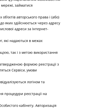
і мережі, займатися
 об’єктів авторського права і (або)
 до яких здійснюється через адресу
числової адреси за Інтернет-
, які надаються в межах
цією, так і з метою використання
 затвердженою формою реєстрації з
тяться Сервіси, умови
ивідуалізуються логіном та
ння процедури реєстрації на
собистого кабінету. Авторизація