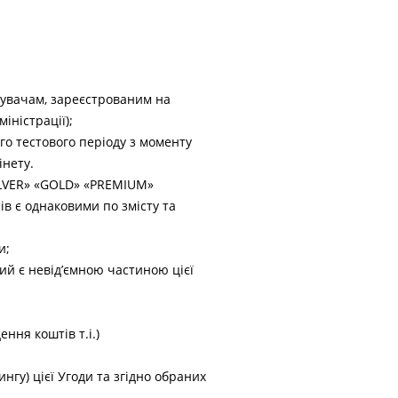
тувачам, зареєстрованим на
іністрації);
го тестового періоду з моменту
інету.
ILVER» «GOLD» «PREMIUM»
ів є однаковими по змісту та
и;
кий є невід’ємною частиною цієї
ння коштів т.i.)
гу) цієї Угоди та згідно обраних