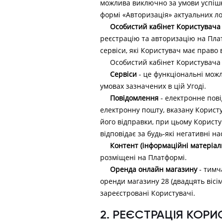
можлива виключно за умови успішн
формі «Авторизація» актуальних ло
Особистий кабінет Користувача
реєстрацію та авторизацію на Плат
сервіси, які Користувач має право 
Особистий кабінет Користувача
Сервіси
- це функціональні можл
умовах зазначених в цій Угоді.
Повідомлення
- електронне пові
електронну пошту, вказану Корист
його відправки, при цьому Користу
відповідає за будь-які негативні 
Контент (інформаційні матеріал
розміщені на Платформі.
Оренда онлайн магазину
- тимч
оренди магазину 28 (двадцять вісі
зареєстровані Користувачі.
2. РЕЄСТРАЦІЯ КОР