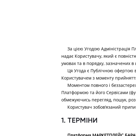
За цією Угодою Адміністрація 
надає Користувачу, який є повніст
умовах та в порядку, зазначених в ц
Ця Угода є Публічною офертою в
Користувачем з моменту прийняття
Моментом повного і беззастереж
Платформою та його Сервісами (фун
обмежуючись перегляд, пошук, роз
Користувач зобов’язаний припин
1. ТЕРМІНИ
Платформа МАРКЕТПЛЕЙС БАР