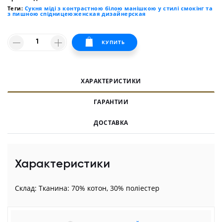
Теги:
Сукня міді з контрастною білою манішкою у стилі смокінг та
з пишною спідницеюженская дизайнерская
КУПИТЬ
ХАРАКТЕРИСТИКИ
ГАРАНТИИ
ДОСТАВКА
Характеристики
Склад: Тканина: 70% котон, 30% поліестер